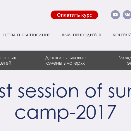
Оплатить курс
Цены и расписание
Вам пригодится
Контак
ранных
Детские языковые
Межд
детей
смены в лагерях
э
st session of 
camp-2017