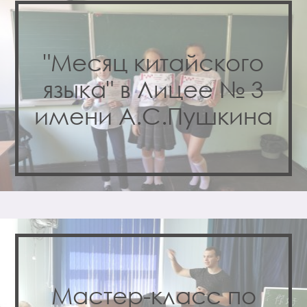
"Месяц китайского
языка" в Лицее № 3
имени А.С.Пушкина
Мастер-класс по