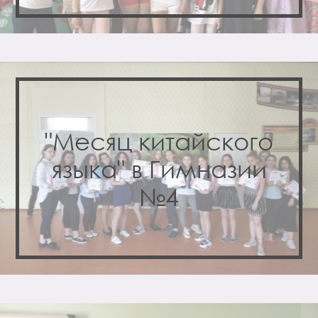
"Месяц китайского
языка" в Гимназии
№4