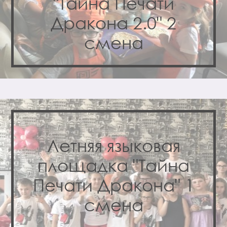
"Тайна Печати
Дракона 2.0" 2
смена
Летняя языковая
площадка "Тайна
Печати Дракона" 1
смена