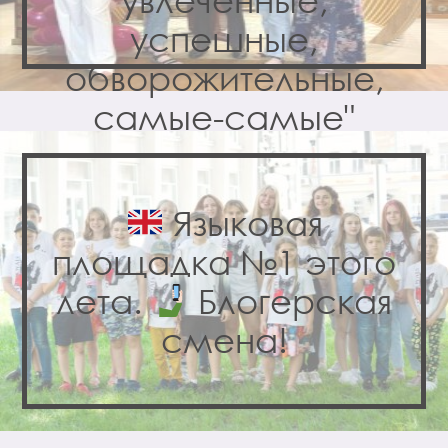
успешные,
обворожительные,
самые-самые"
Языковая
площадка №1 этого
лета.
Блогерская
смена!