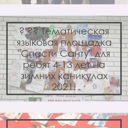
? ?? Тематическая
языковая площадка
"Спасти Санту" для
ребят 4-13 лет на
зимних каникулах
2021!