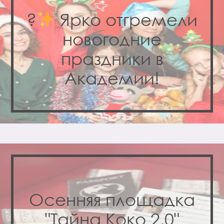
?
Ярко отгремели
новогодние
праздники в
Академии!
Осенняя площадка
"Тайна Коко 2.0"