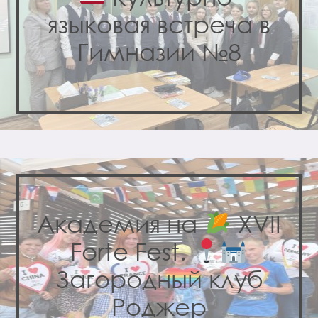
языковая встреча в
Гимназии №8
Академия на
XVII
Forte Fest.
Загородный клуб
Роджер