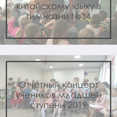
китайскому языку в
гимназии №34
Отчетный концерт
учеников младшей
ступени 2019