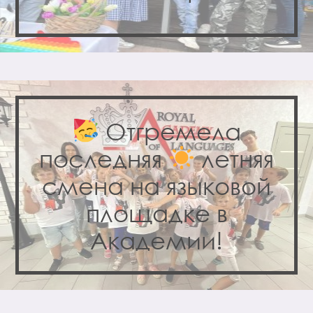
Отгремела
последняя
летняя
смена на языковой
площадке в
Академии!