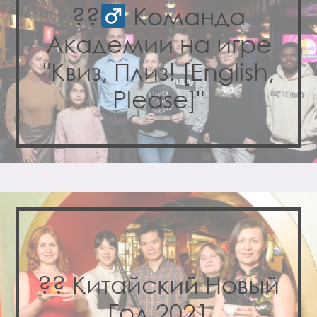
??‍
Команда
Академии на игре
"Квиз, Плиз! [English,
Please]"
?? Китайский Новый
Год 2021