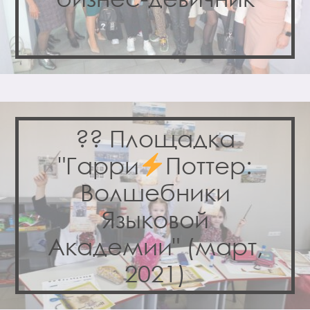
?? Площадка
"Гарри
Поттер:
Волшебники
Языковой
Академии" (март,
2021)