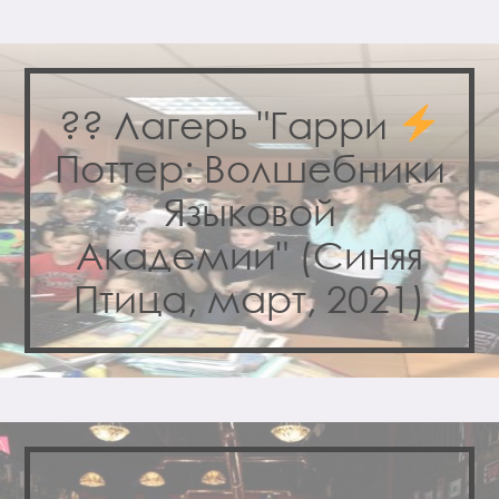
?? Лагерь "Гарри
Поттер: Волшебники
Языковой
Академии" (Синяя
Птица, март, 2021)