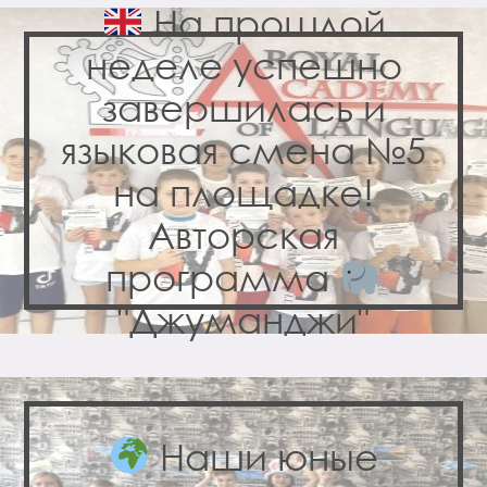
На прошлой
неделе успешно
завершилась и
языковая смена №5
на площадке!
Авторская
программа
"Джуманджи"
Наши юные