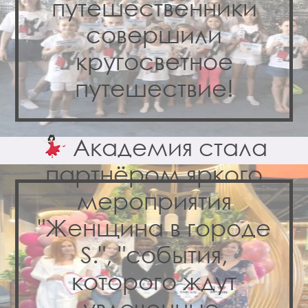
путешественники
совершили
кругосветное
путешествие!
Академия стала
партнёром яркого
мероприятия
"Женщина в городе
S.", "события,
которого ждут
увлеченные,