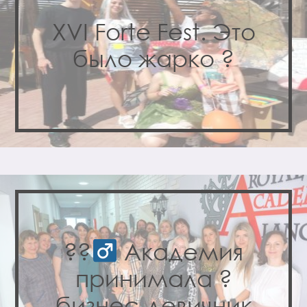
XVI Forte Fest. Это
было жарко ?
??‍
Академия
принимала ?
бизнес-девичник