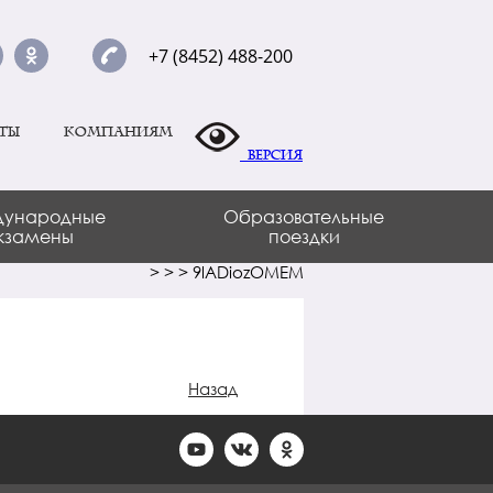
+7 (8452) 488-200
ты
Компаниям
Версия
ународные
Образовательные
кзамены
поездки
>
>
>
9lADiozOMEM
Назад