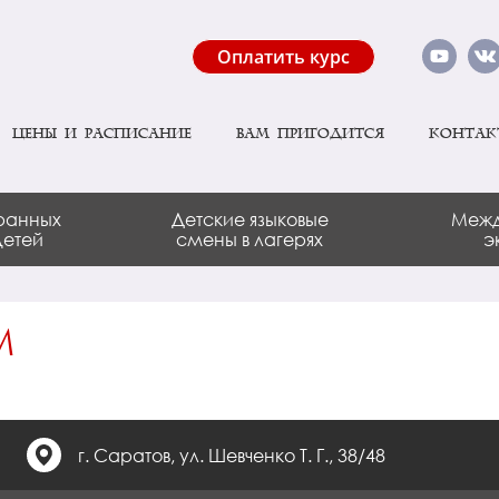
Оплатить курс
Цены и расписание
Вам пригодится
Контак
ранных
Детские языковые
Межд
детей
смены в лагерях
э
M
г. Саратов, ул. Шевченко Т. Г., 38/48