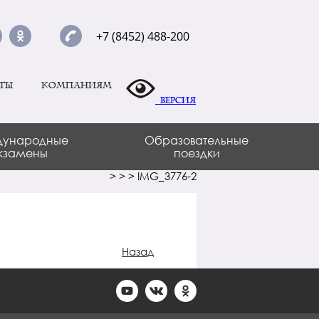
+7 (8452) 488-200
ты
Компаниям
Версия
ународные
Образовательные
кзамены
поездки
>
>
>
IMG_3776-2
Назад