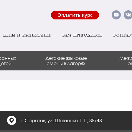
Оплатить курс
Цены и расписание
Вам пригодится
Контак
ранных
Детские языковые
Межд
детей
смены в лагерях
э
г. Саратов, ул. Шевченко Т. Г., 38/48