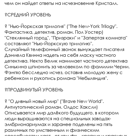
чем он найдет ответы на исчезновение Кристалл.
⠀
?СРЕДНИЙ УРОВЕНЬ
⠀
? "Нью-Йоркская трилогия" ("The New-York Trilogy".
Фантастика, детектив, роман. Пол Уостер)
"Стеклянный город", "Призраки" и "Запертая комната"
составляют "Нью-Йоркскую трилогию".
Случайный телефонный звонок вынуждает писателя
Дэниела Квинна надеть на себя маску частного
детектива. Некто Велик нанимает частного детектива
Синькина шпионить за человеком по фамилии Черни.
Фэнгяо бесследно исчез, оставив молодую жену с
ребенком и рукопись романа "Небыляндия".
⠀
?ПРОДВИНУТЫЙ УРОВЕНЬ
⠀
? "О дивный новый мир" ("Brave New World".
Антиутопический роман. Олдос Хаксли)
Описывается мир далёкого будущего, в котором
люди выращиваются на специальных заводах-
эмбрионариумах и заранее поделены на пять
различных по умственным и физическим
способностям каст - от «альф» – крепких и красивых