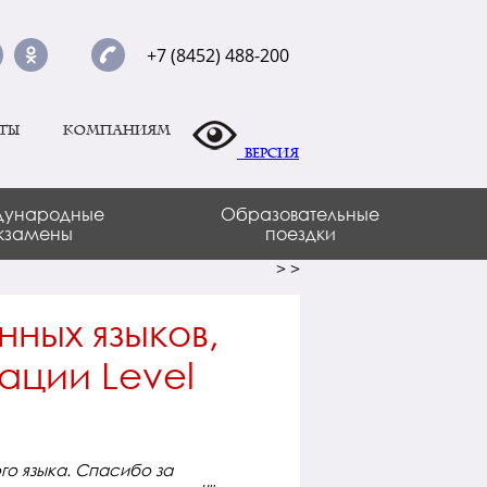
+7 (8452) 488-200
ты
Компаниям
Версия
ународные
Образовательные
кзамены
поездки
>
>
ных языков,
ации Level
го языка. Спасибо за