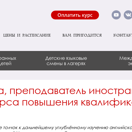
Оплатить курс
Цены и расписание
Вам пригодится
Контак
ранных
Детские языковые
Межд
детей
смены в лагерях
э
, преподаватель иностран
урса повышения квалифик
шие толчок к дальнейшему углублённому изучению английско