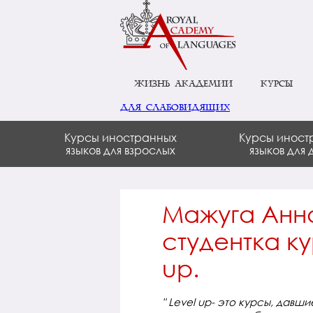
Жизнь академии
Курсы
для слабовидящих
Курсы иностранных
Курсы иност
языков для взрослых
языков для 
Мажуга Анна
студентка к
up.
" Level up- это курсы, дав