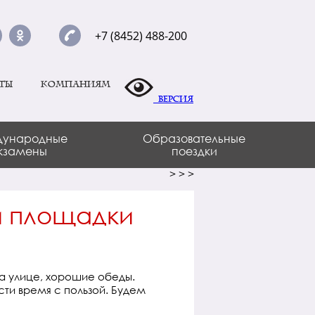
+7 (8452) 488-200
ты
Компаниям
Версия
ународные
Образовательные
кзамены
поездки
>
>
>
й площадки
а улице, хорошие обеды.
сти время с пользой. Будем