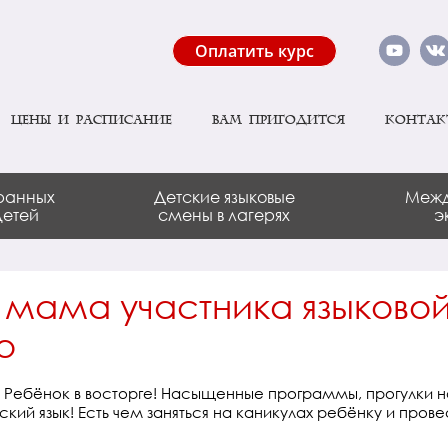
Оплатить курс
Цены и расписание
Вам пригодится
Контак
ранных
Детские языковые
Межд
детей
смены в лагерях
э
 мама участника языково
о
 Ребёнок в восторге! Насыщенные программы, прогулки н
кий язык! Есть чем заняться на каникулах ребёнку и прове