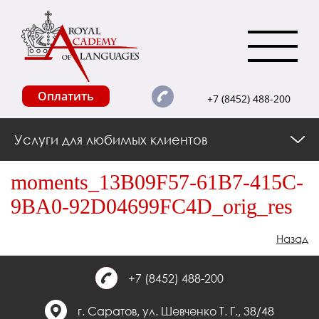
Оплатить
+7 (8452) 488-200
Услуги для любимых клиентов
moments_13B09F57-61B7-415C-
9BA0-92D04699FC4D_orig_res
Назад
+7 (8452) 488-200
г. Саратов, ул. Шевченко Т. Г., 38/48