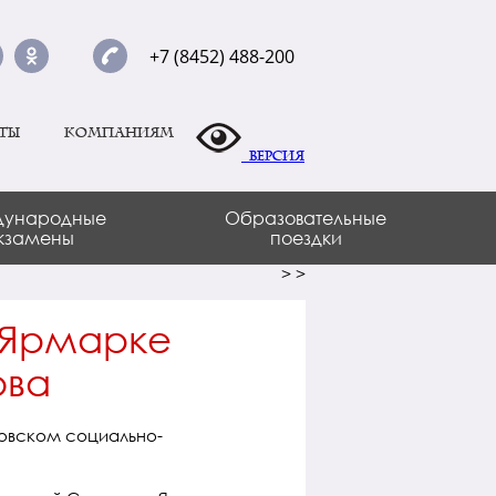
+7 (8452) 488-200
ты
Компаниям
Версия
ународные
Образовательные
кзамены
поездки
>
>
в Ярмарке
ова
товском социально-