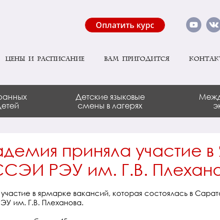
Оплатить курс
Цены и расписание
Вам пригодится
Контак
ранных
Детские языковые
Межд
детей
смены в лагерях
э
адемия приняла участие 
ССЭИ РЭУ им. Г.В. Плехан
 участие в ярмарке вакансий, которая состоялась в Сара
У им. Г.В. Плеханова.