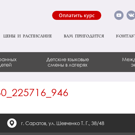
Оплатить курс
Цены и расписание
Вам пригодится
Контак
ранных
Детские языковые
Межд
детей
смены в лагерях
э
0_225716_946
г. Саратов, ул. Шевченко Т. Г., 38/48