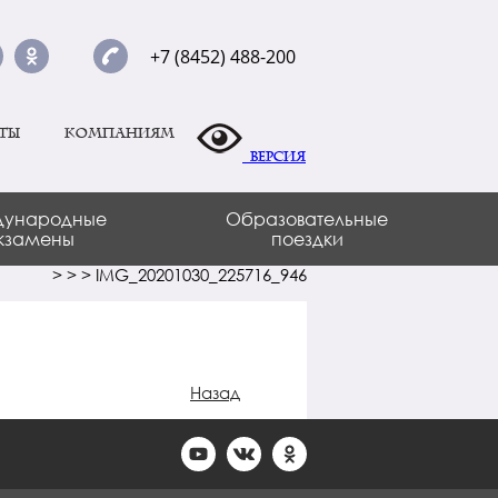
+7 (8452) 488-200
ты
Компаниям
Версия
ународные
Образовательные
кзамены
поездки
>
>
>
IMG_20201030_225716_946
Назад