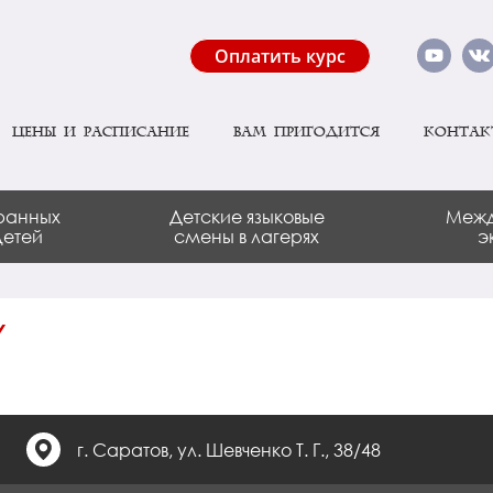
Оплатить курс
Цены и расписание
Вам пригодится
Контак
ранных
Детские языковые
Межд
детей
смены в лагерях
э
Y
г. Саратов, ул. Шевченко Т. Г., 38/48