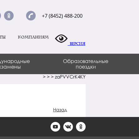
+7 (8452) 488-200
ты
Компаниям
Версия
ународные
Образовательные
кзамены
поездки
>
>
>
zaPVVCrK4KY
Назад