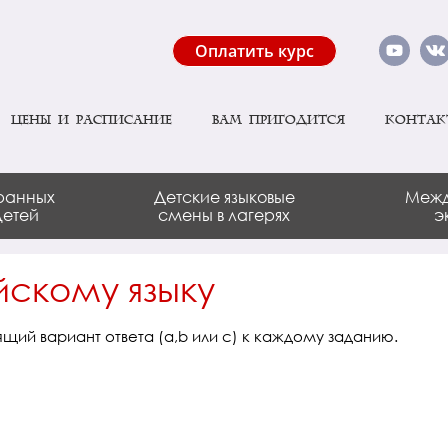
Оплатить курс
Цены и расписание
Вам пригодится
Контак
ранных
Детские языковые
Межд
детей
смены в лагерях
э
йскому языку
ий вариант ответа (a,b или c) к каждому заданию.