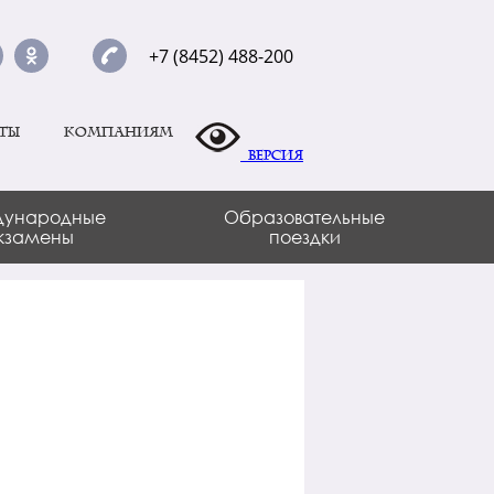
+7 (8452) 488-200
ты
Компаниям
Версия
ународные
Образовательные
кзамены
поездки