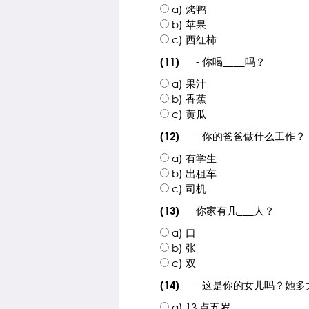
a) 烤鸭
b) 苹果
c) 西红柿
- 你喝____吗？
(11)
a) 果汁
b) 香蕉
c) 黄瓜
- 你的爸爸做什么工作？- 我
(12)
a) 有学生
b) 出租车
c) 司机
你家有几___人？
(13)
a) 口
b) 张
c) 双
- 这是你的女儿吗？她多
(14)
a) 13 点五岁