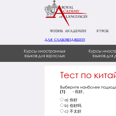
Жизнь академии
Курсы
для слабовидящих
Курсы иностранных
Курсы иност
языков для взрослых
языков для 
Тест по кита
Выберите наиболее подходящ
- 你好。
(1)
a) 你好
b) 你好吗
c) 不太好