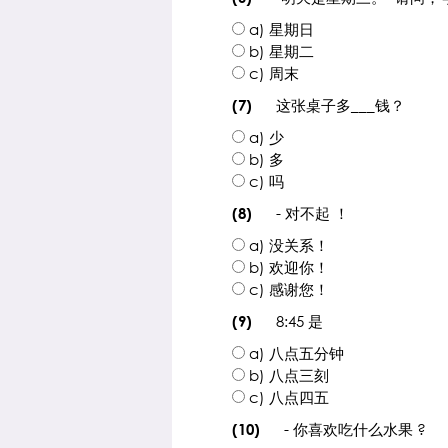
a) 星期日
b) 星期二
c) 周末
这张桌子多___钱？
(7)
a) 少
b) 多
c) 吗
- 对不起 ！
(8)
a) 没关系！
b) 欢迎你！
c) 感谢您！
8:45 是
(9)
a) 八点五分钟
b) 八点三刻
c) 八点四五
- 你喜欢吃什么水果 ?
(10)