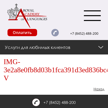
Оплатить
+7 (8452) 488-200
Услуги для любимых клиентов
IMG-
3e2a8e0fb8d03b1fca391d3ed836bc
V
Назад
+7 (8452) 488-200