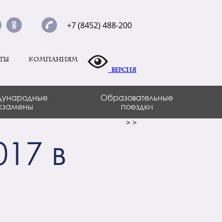
+7 (8452) 488-200
ты
Компаниям
Версия
ународные
Образовательные
кзамены
поездки
>
>
17 в