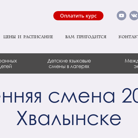
Оплатить курс
Цены и расписание
Вам пригодится
Контак
ранных
Детские языковые
Межд
детей
смены в лагерях
э
нняя смена 20
Хвалынске