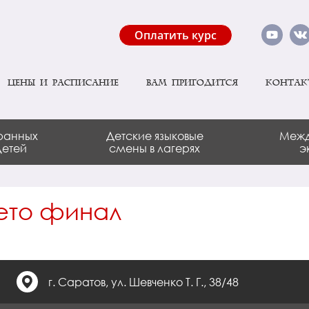
Оплатить курс
Цены и расписание
Вам пригодится
Контак
ранных
Детские языковые
Межд
детей
смены в лагерях
э
ето финал
г. Саратов, ул. Шевченко Т. Г., 38/48