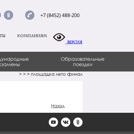
+7 (8452) 488-200
ты
Компаниям
Версия
ународные
Образовательные
кзамены
поездки
>
>
>
площадка лето финал
Назад